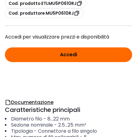
copia
Cod. prodotto ETLMU5P0610RJ
copia
Cod. produttore MU5P0610RJ
Accedi per visualizzare prezzi e disponibilità
Accedi
Documentazione
Caratteristiche principali
Diametro filo
-
8...22
mm
Sezione nominale
-
2.5...25
mm²
Tipologia
-
Connettore a filo singolo