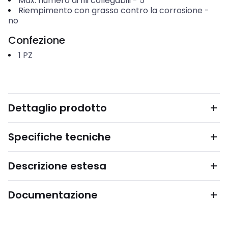
Max. numero di fili collegabili
-
5
Riempimento con grasso contro la corrosione
-
no
Confezione
1
PZ
Dettaglio prodotto
Specifiche tecniche
Descrizione estesa
Documentazione