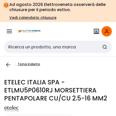
Vai alla
Vai
Ad agosto 2026 Elettroveneta osserverà delle
navigazione
alla
chiusure per il periodo estivo.
pagina
Vedi calendario chiusure
Cerca input
Torna indietro
ETELEC ITALIA SPA -
ETLMU5P0610RJ MORSETTIERA
PENTAPOLARE CU/CU 2.5-16 MM2