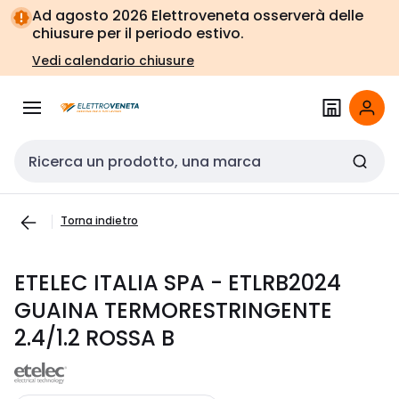
Vai alla
Vai
Ad agosto 2026 Elettroveneta osserverà delle
navigazione
alla
chiusure per il periodo estivo.
pagina
Vedi calendario chiusure
Cerca input
Torna indietro
ETELEC ITALIA SPA - ETLRB2024
GUAINA TERMORESTRINGENTE
2.4/1.2 ROSSA B