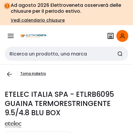
Vai alla
Vai
Ad agosto 2026 Elettroveneta osserverà delle
navigazione
alla
chiusure per il periodo estivo.
pagina
Vedi calendario chiusure
Cerca input
Torna indietro
ETELEC ITALIA SPA - ETLRB6095
GUAINA TERMORESTRINGENTE
9.5/4.8 BLU BOX