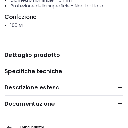
Diametro nominale
-
5
mm
Protezione della superficie
-
Non trattato
Confezione
100
M
Dettaglio prodotto
Specifiche tecniche
Descrizione estesa
Documentazione
Torna indietro