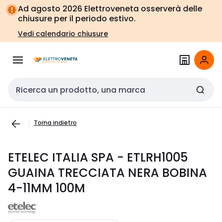
Vai alla
Vai
Ad agosto 2026 Elettroveneta osserverà delle
navigazione
alla
chiusure per il periodo estivo.
pagina
Vedi calendario chiusure
Cerca input
Torna indietro
ETELEC ITALIA SPA - ETLRH1005
GUAINA TRECCIATA NERA BOBINA
4-11MM 100M