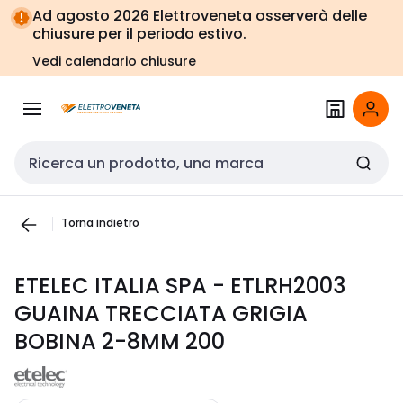
Vai alla
Vai
Ad agosto 2026 Elettroveneta osserverà delle
navigazione
alla
chiusure per il periodo estivo.
pagina
Vedi calendario chiusure
Cerca input
Torna indietro
ETELEC ITALIA SPA - ETLRH2003
GUAINA TRECCIATA GRIGIA
BOBINA 2-8MM 200