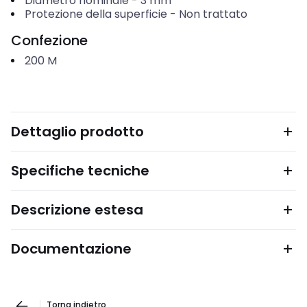
Diametro nominale
-
3
mm
Protezione della superficie
-
Non trattato
Confezione
200
M
Dettaglio prodotto
Specifiche tecniche
Descrizione estesa
Documentazione
Torna indietro