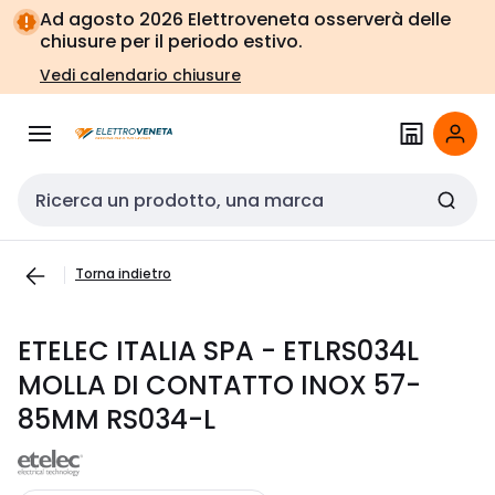
Vai alla
Vai
Ad agosto 2026 Elettroveneta osserverà delle
navigazione
alla
chiusure per il periodo estivo.
pagina
Vedi calendario chiusure
Cerca input
Torna indietro
ETELEC ITALIA SPA - ETLRS034L
MOLLA DI CONTATTO INOX 57-
85MM RS034-L