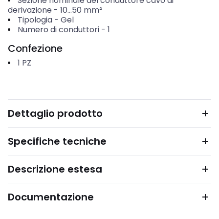
Sezione nominale del conduttore cavo di
derivazione
-
10...50
mm²
Tipologia
-
Gel
Numero di conduttori
-
1
Confezione
1
PZ
Dettaglio prodotto
Specifiche tecniche
Descrizione estesa
Documentazione