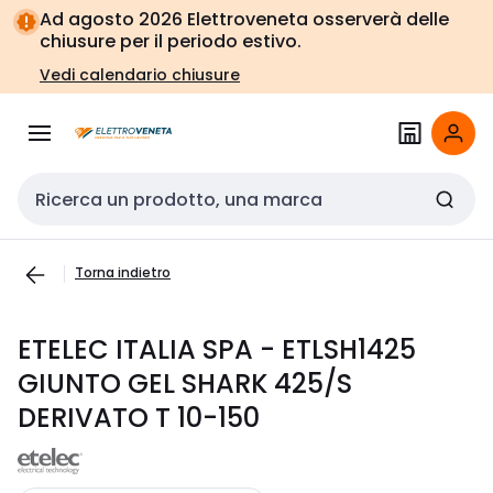
Vai alla
Vai
Ad agosto 2026 Elettroveneta osserverà delle
navigazione
alla
chiusure per il periodo estivo.
pagina
Vedi calendario chiusure
Cerca input
Torna indietro
ETELEC ITALIA SPA - ETLSH1425
GIUNTO GEL SHARK 425/S
DERIVATO T 10-150