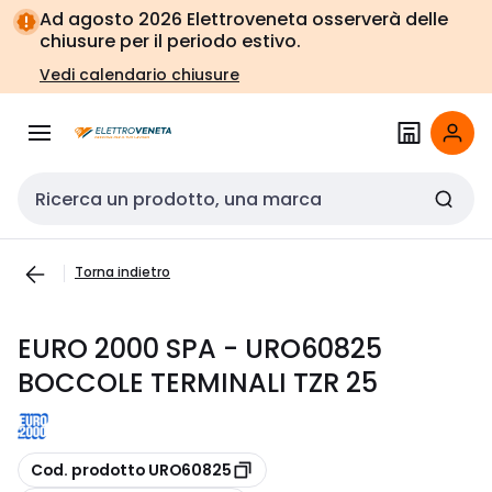
Vai alla
Vai
Ad agosto 2026 Elettroveneta osserverà delle
navigazione
alla
chiusure per il periodo estivo.
pagina
Vedi calendario chiusure
Cerca input
Torna indietro
EURO 2000 SPA - URO60825
BOCCOLE TERMINALI TZR 25
copia
Cod. prodotto URO60825