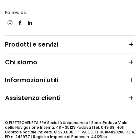
Follow us
Prodotti e servizi
Chi siamo
Informazioni utili
Assistenza clienti
© ELETTROVENETA SPA Società Unipersonale | Sede: Padova Viale
della Navigazione Interna, 48 - 35129 Padova |Tel. 049 981 4611 |
Capitale Sociale int.vers. € 520.000 | P. IVA CEE IT 00184820280 R.E.A.
PD n. 248977 | Registro Imprese di Padova n. 44121bis