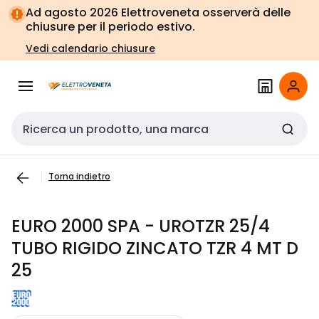
Vai alla
Vai
Ad agosto 2026 Elettroveneta osserverà delle
navigazione
alla
chiusure per il periodo estivo.
pagina
Vedi calendario chiusure
Cerca input
Torna indietro
EURO 2000 SPA - UROTZR 25/4
TUBO RIGIDO ZINCATO TZR 4 MT D
25