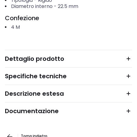
Tipologia
-
Rigido
Diametro interno
-
22.5
mm
Confezione
4
M
Dettaglio prodotto
Specifiche tecniche
Descrizione estesa
Documentazione
Torna indietro