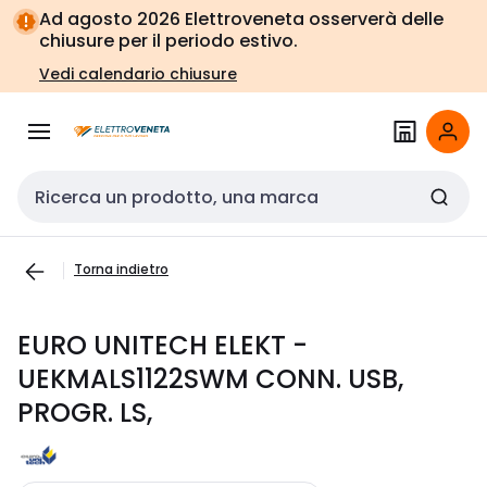
Vai alla
Vai
Ad agosto 2026 Elettroveneta osserverà delle
navigazione
alla
chiusure per il periodo estivo.
pagina
Vedi calendario chiusure
Cerca input
Torna indietro
EURO UNITECH ELEKT -
UEKMALS1122SWM CONN. USB,
PROGR. LS,