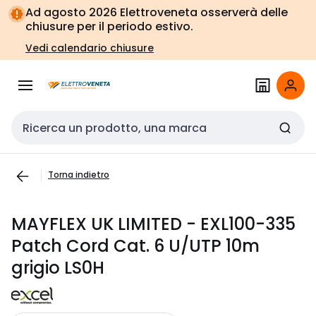
Vai alla
Vai
Ad agosto 2026 Elettroveneta osserverà delle
navigazione
alla
chiusure per il periodo estivo.
pagina
Vedi calendario chiusure
Cerca input
Torna indietro
MAYFLEX UK LIMITED - EXL100-335
Patch Cord Cat. 6 U/UTP 10m
grigio LS0H