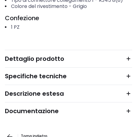
Tipo di connettore collegamento 1
-
RJ45 8(8)
Colore del rivestimento
-
Grigio
Confezione
1
PZ
Dettaglio prodotto
Specifiche tecniche
Descrizione estesa
Documentazione
Torna indietro