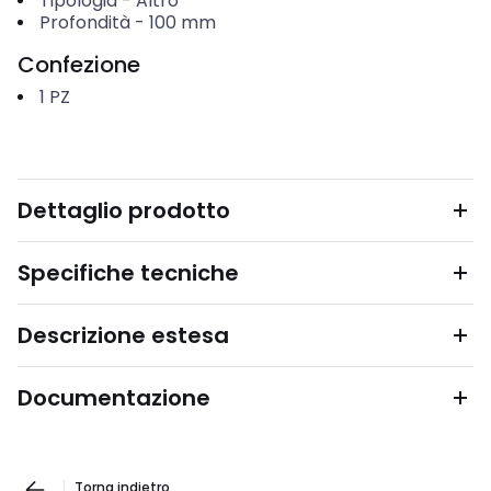
Tipologia
-
Altro
Profondità
-
100
mm
Confezione
1
PZ
Dettaglio prodotto
Specifiche tecniche
Descrizione estesa
Documentazione
Torna indietro