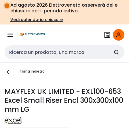
Vai alla
Vai
Ad agosto 2026 Elettroveneta osserverà delle
navigazione
alla
chiusure per il periodo estivo.
pagina
Vedi calendario chiusure
Cerca input
Torna indietro
MAYFLEX UK LIMITED - EXL100-653
Excel Small Riser Encl 300x300x100
mm LG