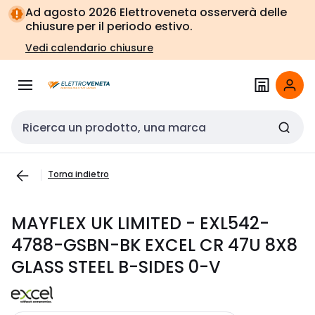
Vai alla
Vai
Ad agosto 2026 Elettroveneta osserverà delle
navigazione
alla
chiusure per il periodo estivo.
pagina
Vedi calendario chiusure
Cerca input
Torna indietro
MAYFLEX UK LIMITED - EXL542-
4788-GSBN-BK EXCEL CR 47U 8X8
GLASS STEEL B-SIDES 0-V