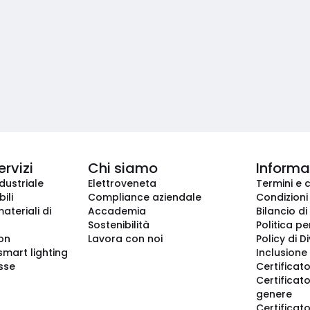
ervizi
Chi siamo
Informaz
dustriale
Elettroveneta
Termini e 
ili
Compliance aziendale
Condizioni
ateriali di
Accademia
Bilancio di
Sostenibilità
Politica pe
ion
Lavora con noi
Policy di D
smart lighting
Inclusione 
sse
Certificato
Certificato
genere
Certificat