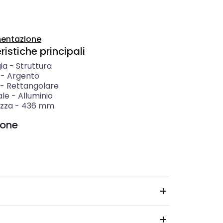
entazione
istiche principali
ia
-
Struttura
-
Argento
-
Rettangolare
ale
-
Alluminio
zza
-
436
mm
ione