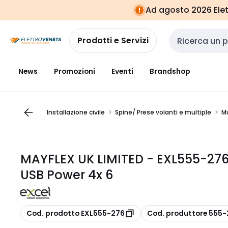
Vai alla
Vai
Ad agosto 2026 Elett
navigazione
alla
pagina
Prodotti e Servizi
Cerca input
News
Promozioni
Eventi
Brandshop
Installazione civile
Spine/ Prese volanti e multiple
Mu
MAYFLEX UK LIMITED - EXL555-276
USB Power 4x 6
copia
copia
Cod. prodotto EXL555-276
Cod. produttore 555