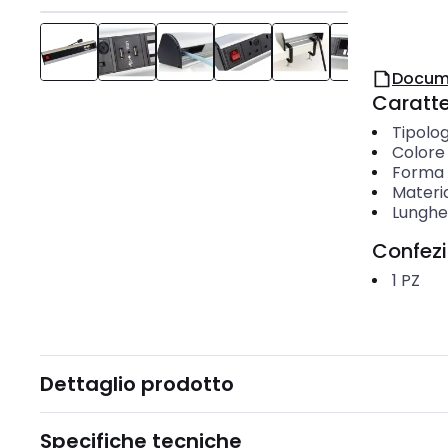
Docum
Caratter
Tipolog
Colore
Forma
Materi
Lunghe
Confez
1
PZ
Dettaglio prodotto
Specifiche tecniche