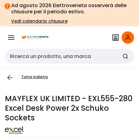
Vai alla
Vai
Ad agosto 2026 Elettroveneta osserverà delle
navigazione
alla
chiusure per il periodo estivo.
pagina
Vedi calendario chiusure
Cerca input
Torna indietro
MAYFLEX UK LIMITED - EXL555-280
Excel Desk Power 2x Schuko
Sockets