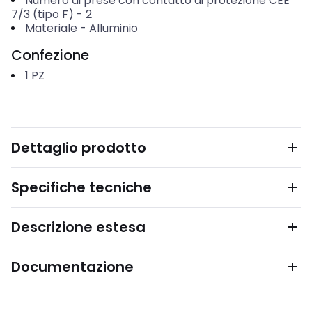
Numero di prese con contatto di protezione CEE
7/3 (tipo F)
-
2
Materiale
-
Alluminio
Confezione
1
PZ
Dettaglio prodotto
Specifiche tecniche
Descrizione estesa
Documentazione