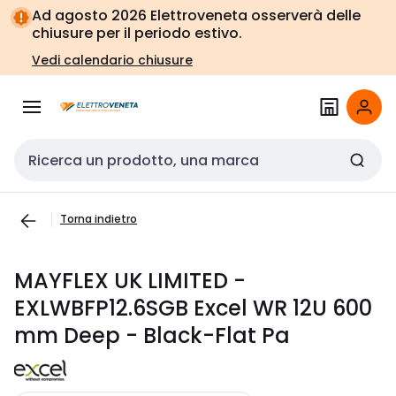
Vai alla
Vai
Ad agosto 2026 Elettroveneta osserverà delle
navigazione
alla
chiusure per il periodo estivo.
pagina
Vedi calendario chiusure
Cerca input
Torna indietro
MAYFLEX UK LIMITED -
EXLWBFP12.6SGB Excel WR 12U 600
mm Deep - Black-Flat Pa