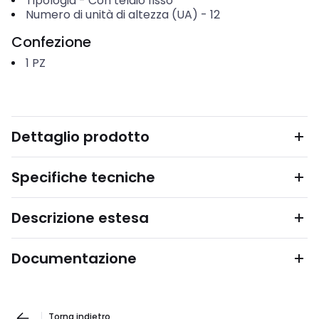
Tipologia
-
Con telaio fisso
Numero di unità di altezza (UA)
-
12
Confezione
1
PZ
Dettaglio prodotto
Specifiche tecniche
Descrizione estesa
Documentazione
Torna indietro