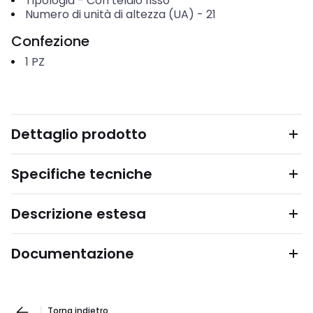
Tipologia
-
Con telaio fisso
Numero di unità di altezza (UA)
-
21
Confezione
1
PZ
Dettaglio prodotto
Specifiche tecniche
Descrizione estesa
Documentazione
Torna indietro