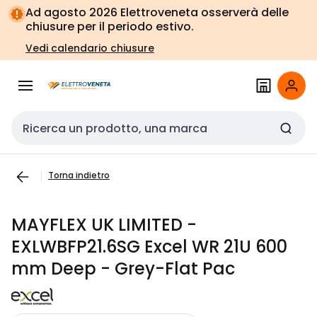
Vai alla
Vai
Ad agosto 2026 Elettroveneta osserverà delle
navigazione
alla
chiusure per il periodo estivo.
pagina
Vedi calendario chiusure
Cerca input
Torna indietro
MAYFLEX UK LIMITED -
EXLWBFP21.6SG Excel WR 21U 600
mm Deep - Grey-Flat Pac