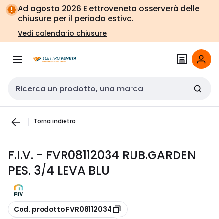
Vai alla
Vai
Ad agosto 2026 Elettroveneta osserverà delle
navigazione
alla
chiusure per il periodo estivo.
pagina
Vedi calendario chiusure
Cerca input
Torna indietro
F.I.V. - FVR08112034 RUB.GARDEN
PES. 3/4 LEVA BLU
copia
Cod. prodotto FVR08112034