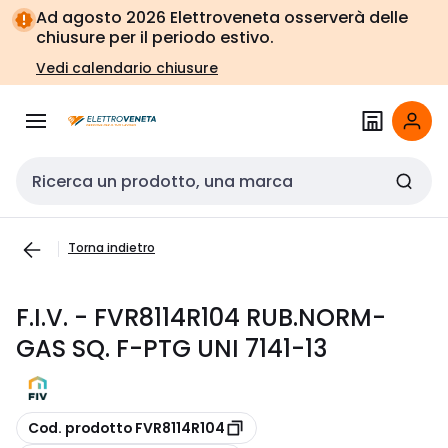
Vai alla
Vai
Ad agosto 2026 Elettroveneta osserverà delle
navigazione
alla
chiusure per il periodo estivo.
pagina
Vedi calendario chiusure
Cerca input
Torna indietro
F.I.V. - FVR8114R104 RUB.NORM-
GAS SQ. F-PTG UNI 7141-13
copia
Cod. prodotto FVR8114R104