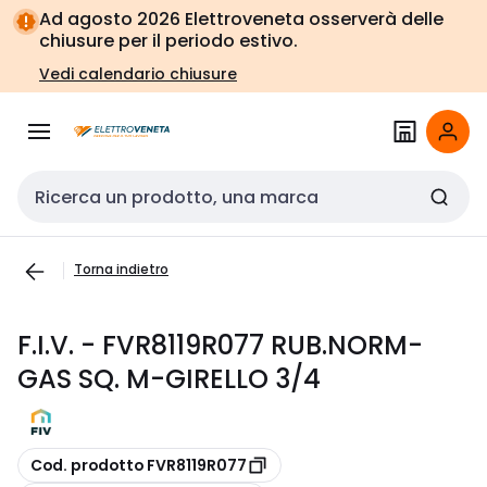
Vai alla
Vai
Ad agosto 2026 Elettroveneta osserverà delle
navigazione
alla
chiusure per il periodo estivo.
pagina
Vedi calendario chiusure
Cerca input
Torna indietro
F.I.V. - FVR8119R077 RUB.NORM-
GAS SQ. M-GIRELLO 3/4
copia
Cod. prodotto FVR8119R077