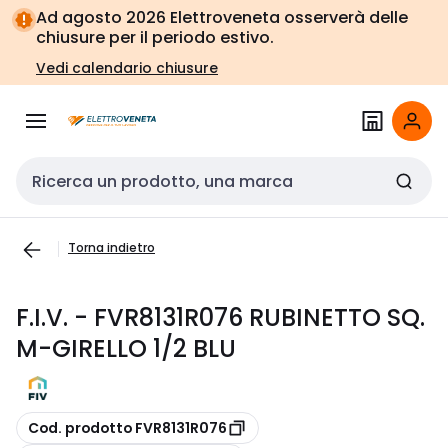
Vai alla
Vai
Ad agosto 2026 Elettroveneta osserverà delle
navigazione
alla
chiusure per il periodo estivo.
pagina
Vedi calendario chiusure
Cerca input
Torna indietro
F.I.V. - FVR8131R076 RUBINETTO SQ.
M-GIRELLO 1/2 BLU
copia
Cod. prodotto FVR8131R076