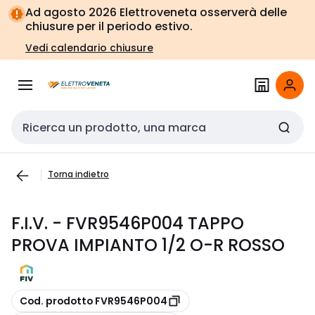
Vai alla
Vai
Ad agosto 2026 Elettroveneta osserverà delle
navigazione
alla
chiusure per il periodo estivo.
pagina
Vedi calendario chiusure
Cerca input
Torna indietro
F.I.V. - FVR9546P004 TAPPO
PROVA IMPIANTO 1/2 O-R ROSSO
copia
Cod. prodotto FVR9546P004