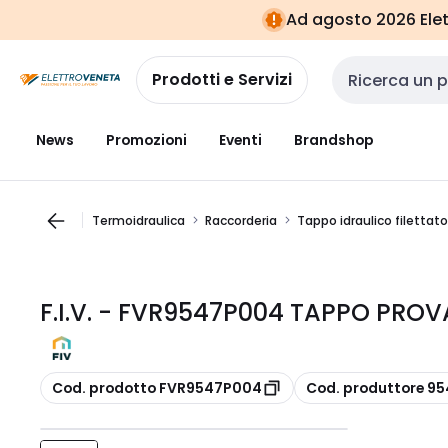
Vai alla
Vai
Ad agosto 2026 Elett
navigazione
alla
pagina
Prodotti e Servizi
Cerca input
News
Promozioni
Eventi
Brandshop
Termoidraulica
Raccorderia
Tappo idraulico filettato
F.I.V. - FVR9547P004 TAPPO PROV
copia
copia
Cod. prodotto FVR9547P004
Cod. produttore 9