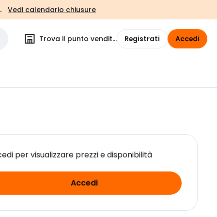
.
Vedi calendario chiusure
Trova il punto vendita
Registrati
Accedi
edi per visualizzare prezzi e disponibilità
Accedi