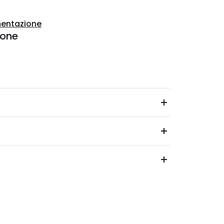
entazione
ione