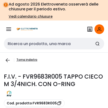
Vai alla
Vai
Ad agosto 2026 Elettroveneta osserverà delle
navigazione
alla
chiusure per il periodo estivo.
pagina
Vedi calendario chiusure
Cerca input
Torna indietro
F.I.V. - FVR9683R005 TAPPO CIECO
M 3/4NICH. CON O-RING
copia
Cod. prodotto FVR9683R005