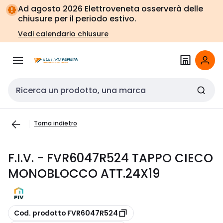
Vai alla
Vai
Ad agosto 2026 Elettroveneta osserverà delle
navigazione
alla
chiusure per il periodo estivo.
pagina
Vedi calendario chiusure
Cerca input
Torna indietro
F.I.V. - FVR6047R524 TAPPO CIECO
MONOBLOCCO ATT.24X19
copia
Cod. prodotto FVR6047R524