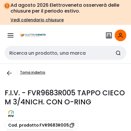
Vai alla
Vai
Ad agosto 2026 Elettroveneta osserverà delle
navigazione
alla
chiusure per il periodo estivo.
pagina
Vedi calendario chiusure
Cerca input
Torna indietro
F.I.V. - FVR9683R005 TAPPO CIECO
M 3/4NICH. CON O-RING
copia
Cod. prodotto FVR9683R005