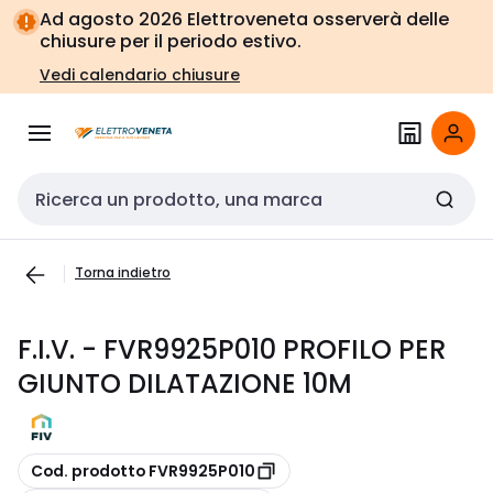
Vai alla
Vai
Ad agosto 2026 Elettroveneta osserverà delle
navigazione
alla
chiusure per il periodo estivo.
pagina
Vedi calendario chiusure
Cerca input
Torna indietro
F.I.V. - FVR9925P010 PROFILO PER
GIUNTO DILATAZIONE 10M
copia
Cod. prodotto FVR9925P010