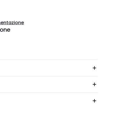
entazione
ione