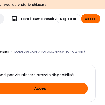
.
Vedi calendario chiusure
Trova il punto vendita
Registrati
Accedi
lgibili
FAA105209 COPPIA FOTOCEL.MINISWITCH GLS (KIT)
edi per visualizzare prezzi e disponibilità
Accedi