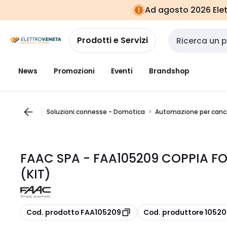
Vai alla
Vai
Ad agosto 2026 Elett
navigazione
alla
pagina
Prodotti e Servizi
Cerca input
News
Promozioni
Eventi
Brandshop
Soluzioni connesse - Domotica
Automazione per cancel
FAAC SPA - FAA105209 COPPIA F
(KIT)
copia
copia
Cod. prodotto FAA105209
Cod. produttore 1052