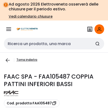
Vai alla
Vai
Ad agosto 2026 Elettroveneta osserverà delle
navigazione
alla
chiusure per il periodo estivo.
pagina
Vedi calendario chiusure
Cerca input
Torna indietro
FAAC SPA - FAA105487 COPPIA
PATTINI INFERIORI BASSI
copia
Cod. prodotto FAA105487