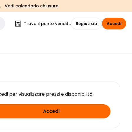
.
Vedi calendario chiusure
Trova il punto vendita
Registrati
Accedi
edi per visualizzare prezzi e disponibilità
Accedi