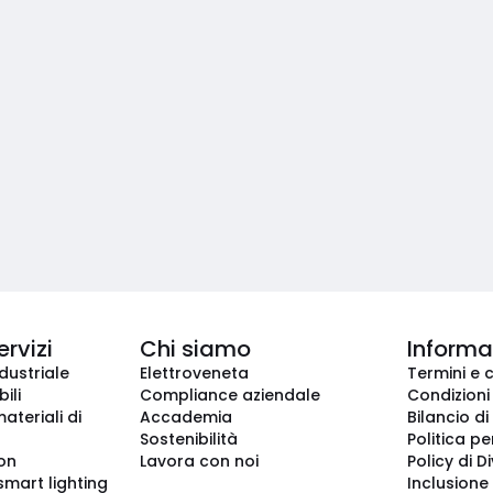
ervizi
Chi siamo
Informaz
dustriale
Elettroveneta
Termini e 
ili
Compliance aziendale
Condizioni
ateriali di
Accademia
Bilancio di
Sostenibilità
Politica pe
ion
Lavora con noi
Policy di D
smart lighting
Inclusione 