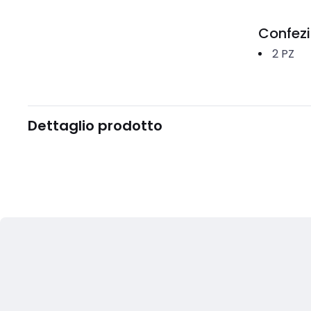
Confez
2
PZ
Dettaglio prodotto