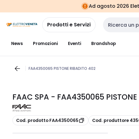
Vai alla
Vai
Ad agosto 2026 Elett
navigazione
alla
pagina
Prodotti e Servizi
Cerca input
News
Promozioni
Eventi
Brandshop
FAA4350065 PISTONE RIBADITO 402
FAAC SPA - FAA4350065 PISTONE 
copia
copia
Cod. prodotto FAA4350065
Cod. produttore 43