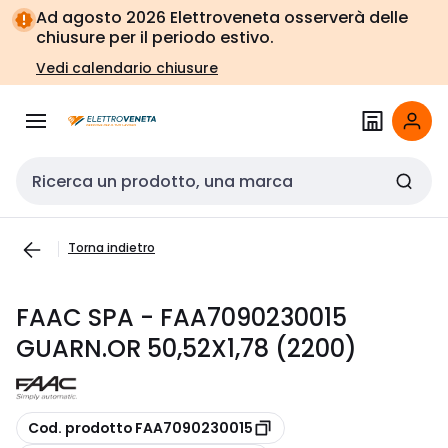
Vai alla
Vai
Ad agosto 2026 Elettroveneta osserverà delle
navigazione
alla
chiusure per il periodo estivo.
pagina
Vedi calendario chiusure
Cerca input
Torna indietro
FAAC SPA - FAA7090230015
GUARN.OR 50,52X1,78 (2200)
copia
Cod. prodotto FAA7090230015