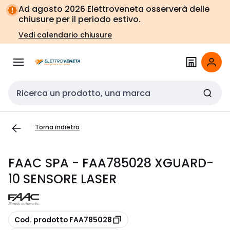
Vai alla
Vai
Ad agosto 2026 Elettroveneta osserverà delle
navigazione
alla
chiusure per il periodo estivo.
pagina
Vedi calendario chiusure
Cerca input
Torna indietro
FAAC SPA - FAA785028 XGUARD-
10 SENSORE LASER
copia
Cod. prodotto FAA785028