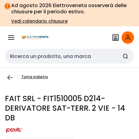
Vai alla
Vai
Ad agosto 2026 Elettroveneta osserverà delle
navigazione
alla
chiusure per il periodo estivo.
pagina
Vedi calendario chiusure
Cerca input
Torna indietro
FAIT SRL - FIT1510005 D214-
DERIVATORE SAT-TERR. 2 VIE - 14
DB