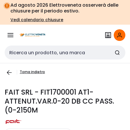
Vai alla
Vai
Ad agosto 2026 Elettroveneta osserverà delle
navigazione
alla
chiusure per il periodo estivo.
pagina
Vedi calendario chiusure
Cerca input
Torna indietro
FAIT SRL - FIT1700001 AT1-
ATTENUT.VAR.0-20 DB CC PASS.
(0-2150M