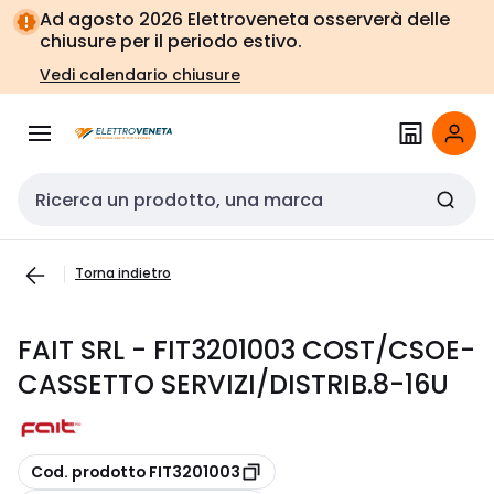
Vai alla
Vai
Ad agosto 2026 Elettroveneta osserverà delle
navigazione
alla
chiusure per il periodo estivo.
pagina
Vedi calendario chiusure
Cerca input
Torna indietro
FAIT SRL - FIT3201003 COST/CSOE-
CASSETTO SERVIZI/DISTRIB.8-16U
copia
Cod. prodotto FIT3201003