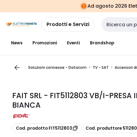
Vai alla
Vai
Ad agosto 2026 Elett
navigazione
alla
pagina
Prodotti e Servizi
Cerca input
News
Promozioni
Eventi
Brandshop
Soluzioni connesse - Datacom
TV - SAT
Accessori 
FAIT SRL - FIT5112803 VB/I-PRESA
BIANCA
copia
copia
Cod. prodotto FIT5112803
Cod. produttore 51128