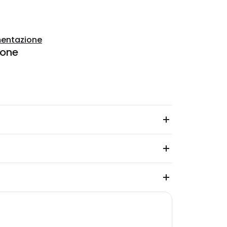
entazione
ione