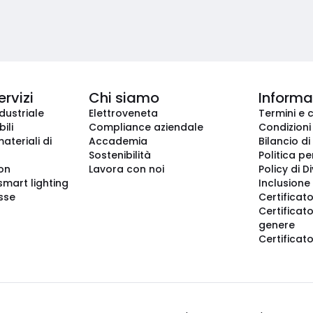
ervizi
Chi siamo
Informaz
dustriale
Elettroveneta
Termini e 
ili
Compliance aziendale
Condizioni
ateriali di
Accademia
Bilancio di
Sostenibilità
Politica pe
ion
Lavora con noi
Policy di D
smart lighting
Inclusione 
sse
Certificato
Certificato
genere
Certificat