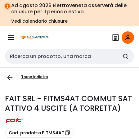
Vai alla
Vai
Ad agosto 2026 Elettroveneta osserverà delle
navigazione
alla
chiusure per il periodo estivo.
pagina
Vedi calendario chiusure
Cerca input
Torna indietro
FAIT SRL - FITMS4AT COMMUT SAT
ATTIVO 4 USCITE (A TORRETTA)
copia
Cod. prodotto FITMS4AT