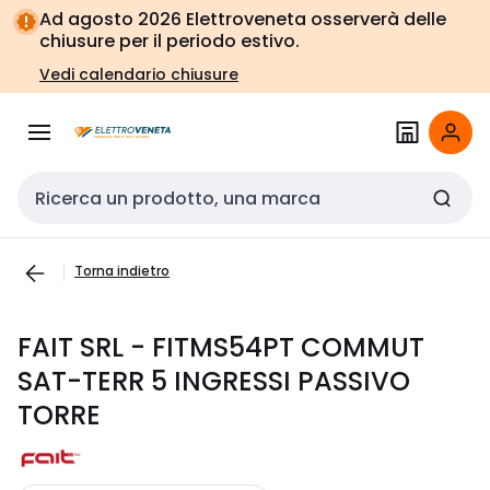
Vai alla
Vai
Ad agosto 2026 Elettroveneta osserverà delle
navigazione
alla
chiusure per il periodo estivo.
pagina
Vedi calendario chiusure
Cerca input
Torna indietro
FAIT SRL - FITMS54PT COMMUT
SAT-TERR 5 INGRESSI PASSIVO
TORRE