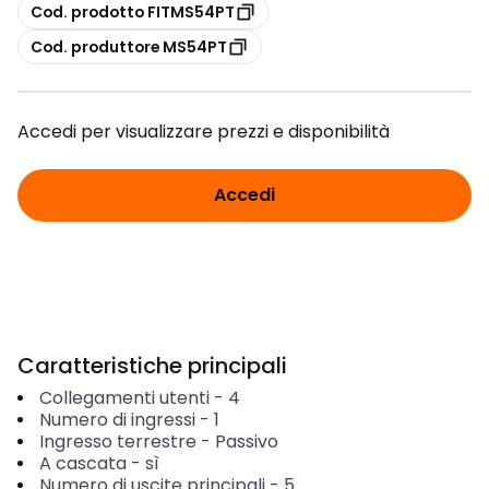
copia
Cod. prodotto FITMS54PT
copia
Cod. produttore MS54PT
Accedi per visualizzare prezzi e disponibilità
Accedi
Caratteristiche principali
Collegamenti utenti
-
4
Numero di ingressi
-
1
Ingresso terrestre
-
Passivo
A cascata
-
sì
Numero di uscite principali
-
5