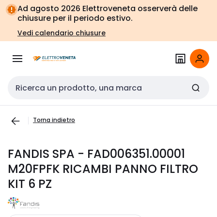
Vai alla
Vai
Ad agosto 2026 Elettroveneta osserverà delle
navigazione
alla
chiusure per il periodo estivo.
pagina
Vedi calendario chiusure
Cerca input
Torna indietro
FANDIS SPA - FAD006351.00001
M20FPFK RICAMBI PANNO FILTRO
KIT 6 PZ