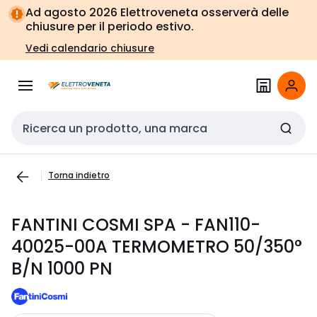
Vai alla
Vai
Ad agosto 2026 Elettroveneta osserverà delle
navigazione
alla
chiusure per il periodo estivo.
pagina
Vedi calendario chiusure
Cerca input
Torna indietro
FANTINI COSMI SPA - FAN110-
40025-00A TERMOMETRO 50/350°
B/N 1000 PN