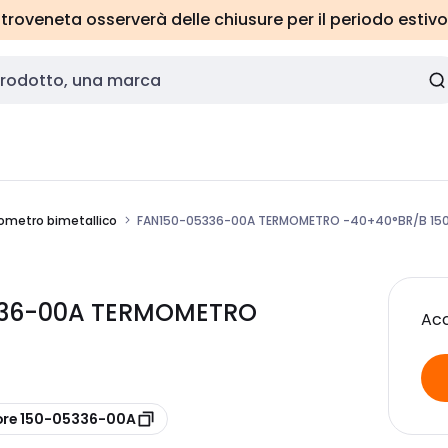
roveneta osserverà delle chiusure per il periodo estivo
metro bimetallico
FAN150-05336-00A TERMOMETRO -40+40°BR/B 150
5336-00A TERMOMETRO
Acc
ore 150-05336-00A