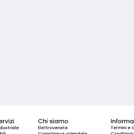
ervizi
Chi siamo
Informaz
dustriale
Elettroveneta
Termini e 
ili
Compliance aziendale
Condizioni