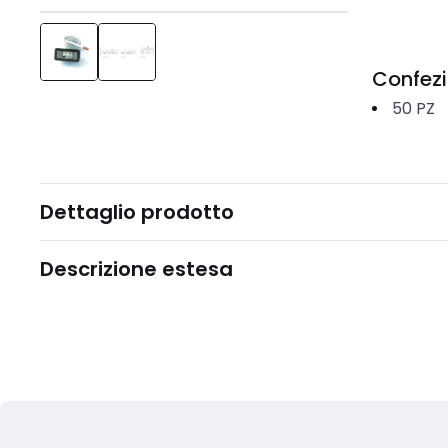
Confez
50
PZ
Dettaglio prodotto
Descrizione estesa