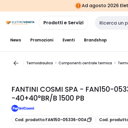
Vai alla
Vai
Ad agosto 2026 Elett
navigazione
alla
pagina
Prodotti e Servizi
Cerca input
News
Promozioni
Eventi
Brandshop
Termoidraulica
Componenti centrale termica
Termo
FANTINI COSMI SPA - FAN150-0
-40+40°BR/B 1500 PB
copia
copia
Cod. prodotto FAN150-05336-00A
Cod. produtt