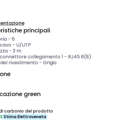
entazione
istiche principali
ria
-
6
 cavo
-
U/UTP
zza
-
3
m
i connettore collegamento 1
-
RJ45 8(8)
 del rivestimento
-
Grigio
ione
icazione green
di carbonio del prodotto
eq
Stima Elettroveneta