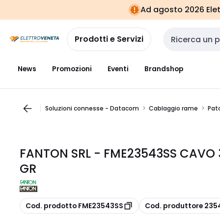
Vai alla
Vai
Ad agosto 2026 Elett
navigazione
alla
pagina
Prodotti e Servizi
Cerca input
News
Promozioni
Eventi
Brandshop
Soluzioni connesse - Datacom
Cablaggio rame
Pat
FANTON SRL - FME23543SS CAVO 
GR
copia
copia
Cod. prodotto FME23543SS
Cod. produttore 235