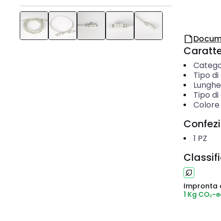
Docum
Caratter
Catego
Tipo di
Lunghe
Tipo d
Colore
Confez
1
PZ
Classif
Impronta 
1 Kg CO₂-