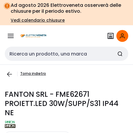
Vai alla
Vai
Ad agosto 2026 Elettroveneta osserverà delle
navigazione
alla
chiusure per il periodo estivo.
pagina
Vedi calendario chiusure
Cerca input
Torna indietro
FANTON SRL - FME62671
PROIETT.LED 30W/SUPP/S31 IP44
NE