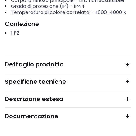
Corpo luminoso principale
-
LED non sostituibile
Grado di protezione (IP)
-
IP44
Temperatura di colore correlata
-
4000...4000
K
Confezione
1
PZ
Dettaglio prodotto
Specifiche tecniche
Descrizione estesa
Documentazione