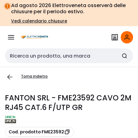
Vai alla
Vai
Ad agosto 2026 Elettroveneta osserverà delle
navigazione
alla
chiusure per il periodo estivo.
pagina
Vedi calendario chiusure
Cerca input
Torna indietro
FANTON SRL - FME23592 CAVO 2M
RJ45 CAT.6 F/UTP GR
copia
Cod. prodotto FME23592