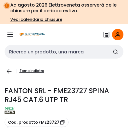
Vai alla
Vai
Ad agosto 2026 Elettroveneta osserverà delle
navigazione
alla
chiusure per il periodo estivo.
pagina
Vedi calendario chiusure
Cerca input
Torna indietro
FANTON SRL - FME23727 SPINA
RJ45 CAT.6 UTP TR
copia
Cod. prodotto FME23727