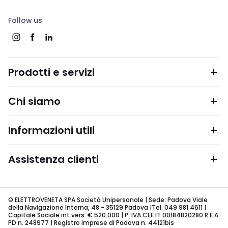
Follow us
Prodotti e servizi
Chi siamo
Informazioni utili
Assistenza clienti
© ELETTROVENETA SPA Società Unipersonale | Sede: Padova Viale
della Navigazione Interna, 48 - 35129 Padova |Tel. 049 981 4611 |
Capitale Sociale int.vers. € 520.000 | P. IVA CEE IT 00184820280 R.E.A.
PD n. 248977 | Registro Imprese di Padova n. 44121bis