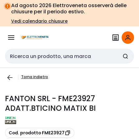
Vai alla
Vai
Ad agosto 2026 Elettroveneta osserverà delle
navigazione
alla
chiusure per il periodo estivo.
pagina
Vedi calendario chiusure
Cerca input
Torna indietro
FANTON SRL - FME23927
ADATT.BTICINO MATIX BI
copia
Cod. prodotto FME23927