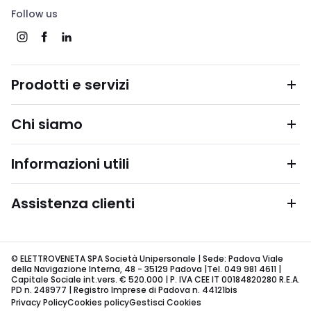
Follow us
Prodotti e servizi
Chi siamo
Informazioni utili
Assistenza clienti
© ELETTROVENETA SPA Società Unipersonale | Sede: Padova Viale
della Navigazione Interna, 48 - 35129 Padova |Tel. 049 981 4611 |
Capitale Sociale int.vers. € 520.000 | P. IVA CEE IT 00184820280 R.E.A.
PD n. 248977 | Registro Imprese di Padova n. 44121bis
Privacy Policy
Cookies policy
Gestisci Cookies