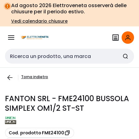
Vai alla
Vai
Ad agosto 2026 Elettroveneta osserverà delle
navigazione
alla
chiusure per il periodo estivo.
pagina
Vedi calendario chiusure
Cerca input
Torna indietro
FANTON SRL - FME24100 BUSSOLA
SIMPLEX OM1/2 ST-ST
copia
Cod. prodotto FME24100