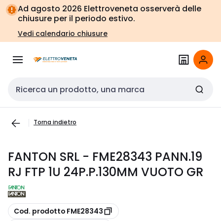
Vai alla
Vai
Ad agosto 2026 Elettroveneta osserverà delle
navigazione
alla
chiusure per il periodo estivo.
pagina
Vedi calendario chiusure
Cerca input
Torna indietro
FANTON SRL - FME28343 PANN.19
RJ FTP 1U 24P.P.130MM VUOTO GR
copia
Cod. prodotto FME28343