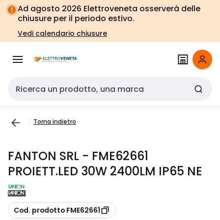
Vai alla
Vai
Ad agosto 2026 Elettroveneta osserverà delle
navigazione
alla
chiusure per il periodo estivo.
pagina
Vedi calendario chiusure
Cerca input
Torna indietro
FANTON SRL - FME62661
PROIETT.LED 30W 2400LM IP65 NE
copia
Cod. prodotto FME62661