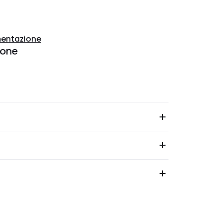
entazione
ione