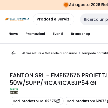
Vai alla
Vai
Ad agosto 2026 Elett
navigazione
alla
pagina
Prodotti e Servizi
Cerca input
News
Promozioni
Eventi
Brandshop
Attrezzature e Materiale di consumo
Lampade portatili
FANTON SRL - FME62675 PROIETT.
50W/SUPP/RICARICAB.IP54 GI
copia
copia
Cod. prodotto FME62675
Cod. produttore 62675